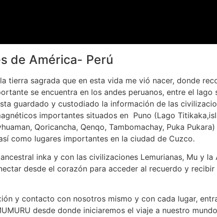
es de América- Perú
la tierra sagrada que en esta vida me vió nacer, donde rec
portante se encuentra en los andes peruanos, entre el lago
sta guardado y custodiado la información de las civilizac
agnéticos importantes situados en Puno (Lago Titikaka,isla
yhuaman, Qoricancha, Qenqo, Tambomachay, Puka Pukara) y 
así como lugares importantes en la ciudad de Cuzco.
ncestral inka y con las civilizaciones Lemurianas, Mu y la
ctar desde el corazón para acceder al recuerdo y recibir 
ión y contacto con nosotros mismo y con cada lugar, entra
AMUMURU desde donde iniciaremos el viaje a nuestro mundo 