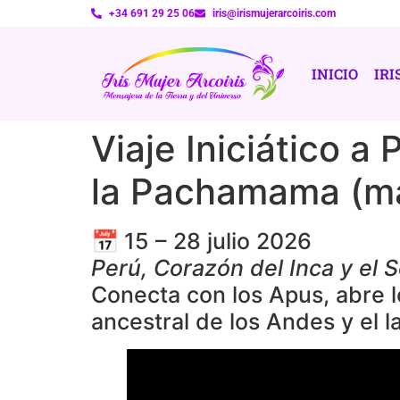
+34 691 29 25 06
iris@irismujerarcoiris.com
INICIO
IRI
Viaje Iniciático a
la Pachamama (ma
📅
15 – 28 julio 2026
Perú, Corazón del Inca y el S
Conecta con los Apus, abre l
ancestral de los Andes y el 