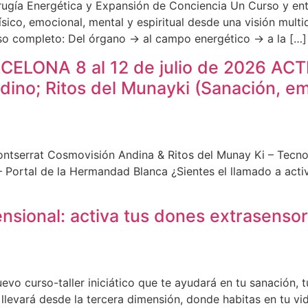
irugía Energética y Expansión de Conciencia Un Curso y e
ísico, emocional, mental y espiritual desde una visión multi
so completo: Del órgano → al campo energético → a la […]
LONA 8 al 12 de julio de 2026 ACT
ino; Ritos del Munayki (Sanación, e
ontserrat Cosmovisión Andina & Ritos del Munay Ki – Tecnol
 Portal de la Hermandad Blanca ¿Sientes el llamado a activar
nsional: activa tus dones extrasensor
vo curso-taller iniciático que te ayudará en tu sanación, t
llevará desde la tercera dimensión, donde habitas en tu vid