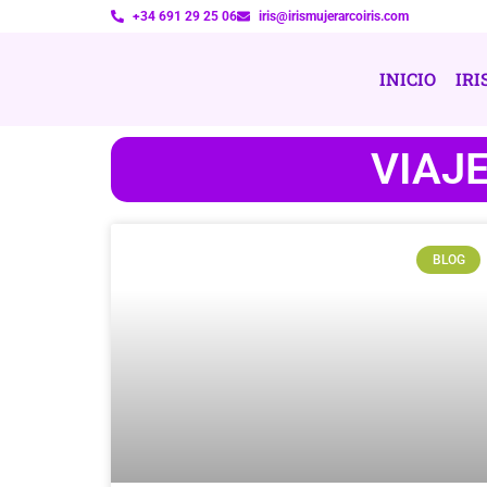
+34 691 29 25 06
iris@irismujerarcoiris.com
INICIO
IRI
VIAJ
BLOG