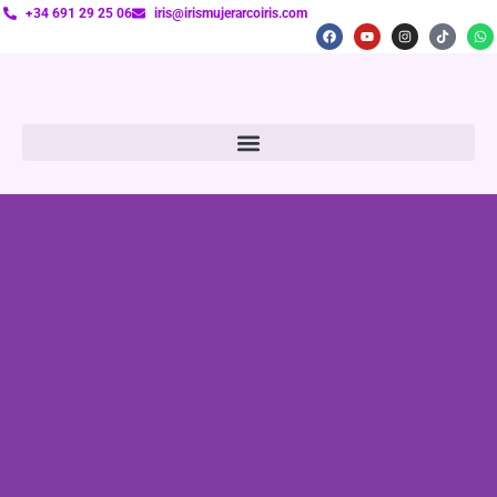
+34 691 29 25 06
iris@irismujerarcoiris.com