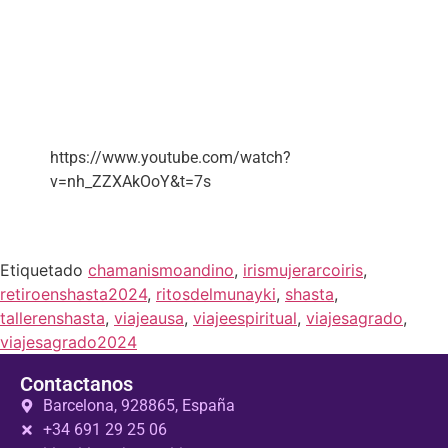
https://www.youtube.com/watch?
v=nh_ZZXAkOoY&t=7s
Etiquetado
chamanismoandino
,
irismujerarcoiris
,
retiroenshasta2024
,
ritosdelmunayki
,
shasta
,
tallerenshasta
,
viajeausa
,
viajeespiritual
,
viajesagrado
,
viajesagrado2024
Contactanos
Barcelona, 928865, España
+34 691 29 25 06