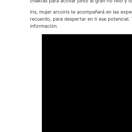
chakras para activar junto al gran rio Nilo y 
Iris, mujer arcoiris te acompañará en las exp
recuerdo, para despertar en ti ese potencial.
información.