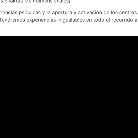
los chakras Multidimensionales)
eriencias psíquicas y la apertura y activación de los cent
 Tendremos experiencias inigualables en todo el recorrido 