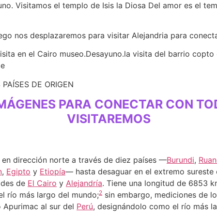
no. Visitamos el templo de Isis la Diosa Del amor es el te
uego nos desplazaremos para visitar Alejandria para conecta
sita en el Cairo museo.Desayuno.la visita del barrio copto
de
S PAÍSES DE ORIGEN
N IMÁGENES PARA CONECTAR CON TO
VISITAREMOS
e en dirección norte a través de diez países —
Burundi
,
Ruan
n
,
Egipto
y
Etiopía
— hasta desaguar en el extremo sureste
dades de
El Cairo
y
Alejandría
. Tiene una longitud de 6853 k
2
el río más largo del mundo;
​ sin embargo, mediciones de l
o Apurimac al sur del
Perú
, designándolo como el río más l