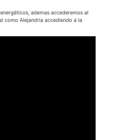
ros energéticos, ademas accederemos al
así como Alejandria accediendo a la