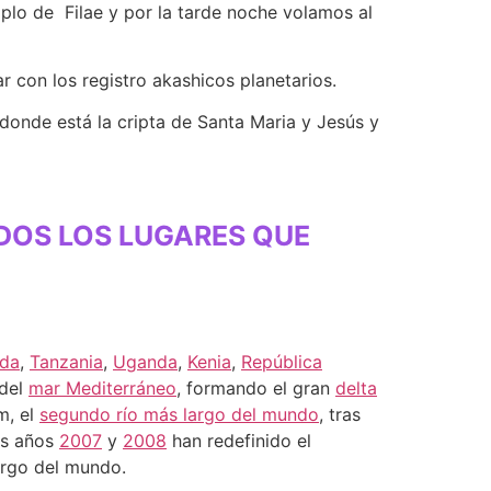
mplo de Filae y por la tarde noche volamos al
r con los registro akashicos planetarios.
 donde está la cripta de Santa Maria y Jesús y
DOS LOS LUGARES QUE
da
,
Tanzania
,
Uganda
,
Kenia
,
República
 del
mar Mediterráneo
, formando el gran
delta
m, el
segundo río más largo del mundo
, tras
os años
2007
y
2008
han redefinido el
argo del mundo.