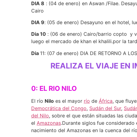
DIA 8
: (04 de enero) en Aswan /Filae. Desayu
Cairo
DIA 9
: (05 de enero) Desayuno en el hotel, l
Dia 10
: (06 de enero) Cairo/barrio copto y vi
luego el mercado de khan el khalili.por la tar
Dia
11: (07 de enero) DIA DE RETORNO A LO
REALIZA EL VIAJE E
0: EL RIO NILO
El río
Nilo
es el mayor
río
de
África
, que fluy
Democrática del Congo
,
Sudán del Sur
,
Sudá
del Nilo
, sobre el que están situadas las ciu
el
Amazonas
.Durante siglos fue considerado 
nacimiento del Amazonas en la cuenca del rí