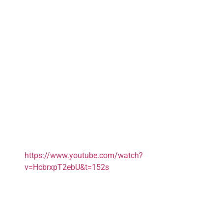
https://www.youtube.com/watch?
v=HcbrxpT2ebU&t=152s