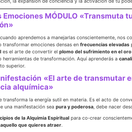
ción, la expansión de conciencia y la activación de tu pode
las Emociones MÓDULO «Transmuta tu
zón»
y cuando aprendemos a manejarlas conscientemente, nos c
o transformar emociones densas en
frecuencias elevadas
p
l
es el arte de convertir el
plomo del sufrimiento en el oro 
mo herramientas de transformación. Aquí aprenderás a
canal
to superior.
anifestación
«El arte de transmutar e
ncia alquímica»
 transforma la energía sutil en materia. Es el acto de con
que una manifestación sea
pura y poderosa
, debe nacer des
cipios de la Alquimia Espiritual
para co-crear conscientemen
 aquello que quieres atraer
.