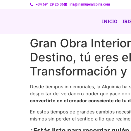
+34 691 29 25 06
iris@irismujerarcoiris.com
INICIO
IRI
Gran Obra Interior
Destino, tú eres e
Transformación y
Desde tiempos inmemoriales, la Alquimia ha si
despertar del verdadero poder que yace dorm
convertirte en el creador consciente de tu d
En estos tiempos de grandes cambios necesi
mismos sin perder el sentido a llo que realm
¿Estás listo para recordar quié