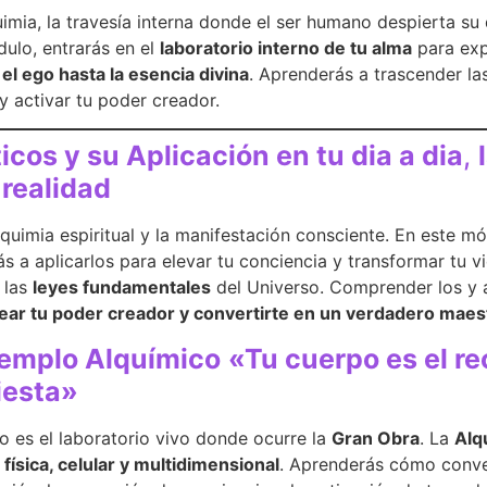
uimia, la travesía interna donde el ser humano despierta su
dulo, entrarás en el
laboratorio interno de tu alma
para exp
el ego hasta la esencia divina
. Aprenderás a trascender las
 y activar tu poder creador.
cos y su Aplicación en tu dia a dia
,
 realidad
quimia espiritual y la manifestación consciente. En este m
s a aplicarlos para elevar tu conciencia y transformar tu vi
 las
leyes fundamentales
del Universo. Comprender los y a
ar tu poder creador y convertirte en un verdadero maest
Templo Alquímico
«Tu cuerpo es el r
iesta»
 es el laboratorio vivo donde ocurre la
Gran Obra
. La
Alq
física, celular y multidimensional
. Aprenderás cómo conve