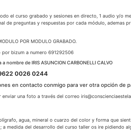
odo el curso grabado y sesiones en directo, 1 audio y/o m
al de preguntas y respuestas por cada módulo, ademas pre
MODULO POR MODULO GRABADO.
 o por bizum a numero 691292506
enta a nombre de IRIS ASUNCION CARBONELLI CALVO
5 9622 0026 0244
ones en contacto conmigo para ver otra opción de p
or enviar una foto a través del correo iris@conscienciaes
ígrafo, agua, mineral o cuarzo del color y forma que sien
; a medida del desarrollo del curso taller os ire pidiendo