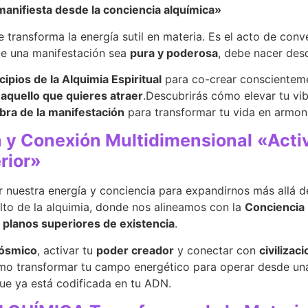
manifiesta desde la conciencia alquímica»
 transforma la energía sutil en materia. Es el acto de con
que una manifestación sea
pura y poderosa
, debe nacer des
cipios de la Alquimia Espiritual
para co-crear conscientemen
 aquello que quieres atraer
.Descubrirás cómo elevar tu vib
bra de la manifestación
para transformar tu vida en armoní
 y Conexión Multidimensional
«Activ
rior»
r nuestra energía y conciencia para expandirnos más allá d
alto de la alquimia, donde nos alineamos con la
Conciencia 
n
planos superiores de existencia
.
cósmico
, activar tu
poder creador
y conectar con
civilizac
mo transformar tu campo energético para operar desde una
ue ya está codificada en tu ADN.