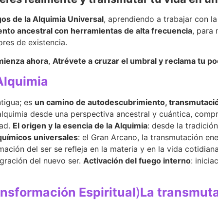
gos de la Alquimia Universal
, aprendiendo a trabajar con la 
ento ancestral con herramientas de alta frecuencia
, para
ores de existencia.
omienza ahora
,
Atrévete a cruzar el umbral y reclama tu po
 Alquimia
tigua; es
un camino de autodescubrimiento, transmutación
lquimia desde una perspectiva ancestral y cuántica, compr
dad.
El origen y la esencia de la Alquimia
: desde la tradició
lquímicos universales
: el Gran Arcano, la transmutación en
mación del ser se refleja en la materia y en la vida cotidian
tegración del nuevo ser.
Activación del fuego interno
: inici
nsformación Espiritual
)
La transmuta