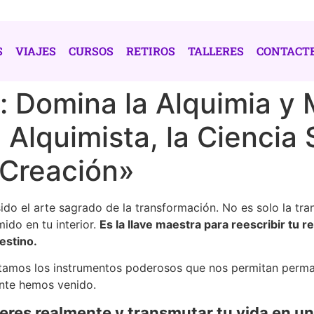
S
VIAJES
CURSOS
RETIROS
TALLERES
CONTACT
: Domina la Alquimia y 
l Alquimista, la Ciencia
 Creación»
do el arte sagrado de la transformación. No es solo la tra
ido en tu interior.
Es la llave maestra para reescribir tu re
estino.
tamos los instrumentos poderosos que nos permitan perma
ente hemos venido.
n eres realmente y transmutar tu vida en u