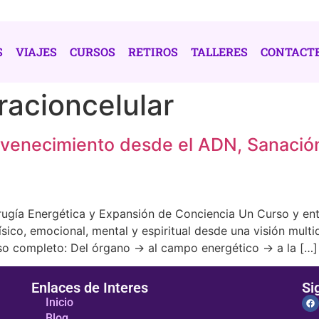
S
VIAJES
CURSOS
RETIROS
TALLERES
CONTACT
acioncelular
venecimiento desde el ADN, Sanació
irugía Energética y Expansión de Conciencia Un Curso y e
ísico, emocional, mental y espiritual desde una visión multi
so completo: Del órgano → al campo energético → a la […]
Enlaces de Interes
Si
Inicio
Blog