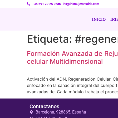
+34 691 29 25 06
iris@irismujerarcoiris.com
INICIO
IRI
Etiqueta:
#regener
Formación Avanzada de Reju
celular Multidimensional
Activación del ADN, Regeneración Celular, C
enfocado en la sanación integral del cuerpo f
avanzadas de: Cada módulo trabaja el proce
Contactanos
Barcelona, 928865, España