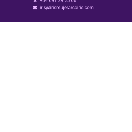
+34 691 29 25 06
iris@irismujerarcoiris.com