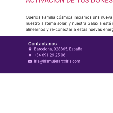
ACTIVACIÓN DE TUS DONES
Querida Familia cósmica iniciamos una nueva 
nuestro sistema solar, y nuestra Galaxia es
alinearnos y re-conectar a estas nuevas energ
Contactanos
Barcelona, 928865, España
+34 691 29 25 06
iris@irismujerarcoiris.com