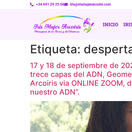
+34 691 29 25 06
iris@irismujerarcoiris.com
INICIO
IRI
Etiqueta:
desperta
17 y 18 de septiembre de 202
trece capas del ADN, Geomet
Arcoiris via ONLINE ZOOM, d
nuestro ADN”.