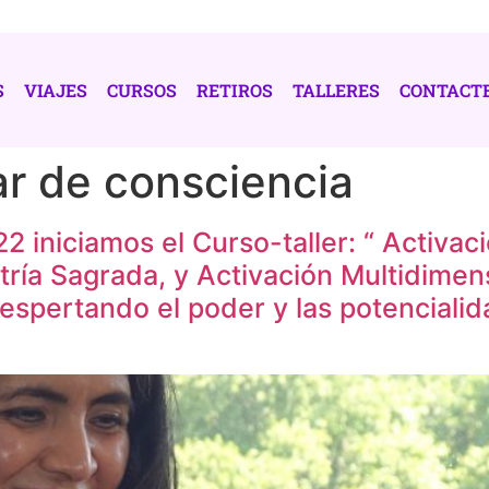
S
VIAJES
CURSOS
RETIROS
TALLERES
CONTACT
r de consciencia
2 iniciamos el Curso-taller: “ Activac
ría Sagrada, y Activación Multidime
espertando el poder y las potenciali