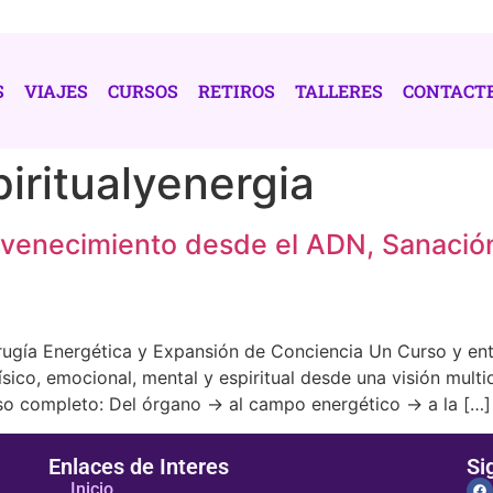
S
VIAJES
CURSOS
RETIROS
TALLERES
CONTACT
iritualyenergia
venecimiento desde el ADN, Sanació
irugía Energética y Expansión de Conciencia Un Curso y e
ísico, emocional, mental y espiritual desde una visión multi
so completo: Del órgano → al campo energético → a la […]
Enlaces de Interes
Si
Inicio