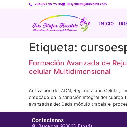
+34 691 29 25 06
iris@irismujerarcoiris.com
INICIO
IRI
Etiqueta:
cursoesp
Formación Avanzada de Reju
celular Multidimensional
Activación del ADN, Regeneración Celular, C
enfocado en la sanación integral del cuerpo f
avanzadas de: Cada módulo trabaja el proce
Contactanos
Barcelona, 928865, España