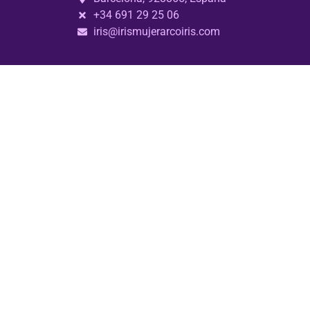
+34 691 29 25 06
iris@irismujerarcoiris.com