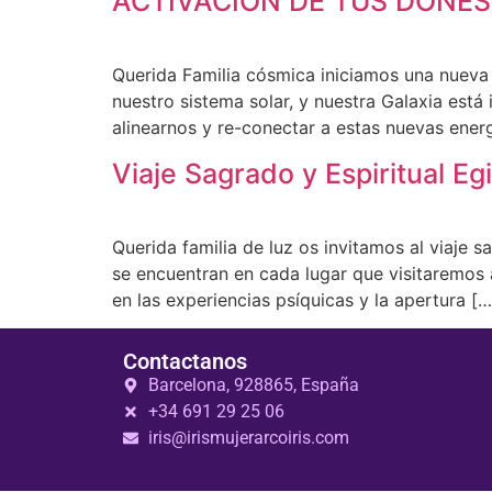
ACTIVACIÓN DE TUS DONES
Querida Familia cósmica iniciamos una nueva 
nuestro sistema solar, y nuestra Galaxia es
alinearnos y re-conectar a estas nuevas energ
Viaje Sagrado y Espiritual Eg
Querida familia de luz os invitamos al viaje 
se encuentran en cada lugar que visitaremos a
en las experiencias psíquicas y la apertura […
Contactanos
Barcelona, 928865, España
+34 691 29 25 06
iris@irismujerarcoiris.com