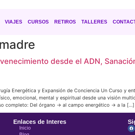
VIAJES
CURSOS
RETIROS
TALLERES
CONTAC
smadre
venecimiento desde el ADN, Sanació
irugía Energética y Expansión de Conciencia Un Curso y e
ísico, emocional, mental y espiritual desde una visión multi
so completo: Del órgano → al campo energético → a la […]
Enlaces de Interes
Si
Inicio
Blog