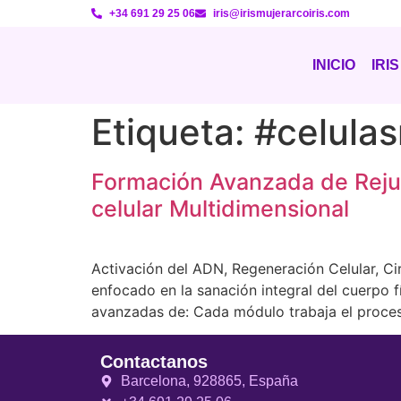
+34 691 29 25 06
iris@irismujerarcoiris.com
INICIO
IRIS
Etiqueta:
#celula
Formación Avanzada de Reju
celular Multidimensional
Activación del ADN, Regeneración Celular, C
enfocado en la sanación integral del cuerpo f
avanzadas de: Cada módulo trabaja el proce
Contactanos
Barcelona, 928865, España