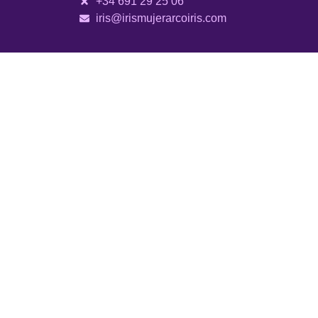
+34 691 29 25 06
iris@irismujerarcoiris.com