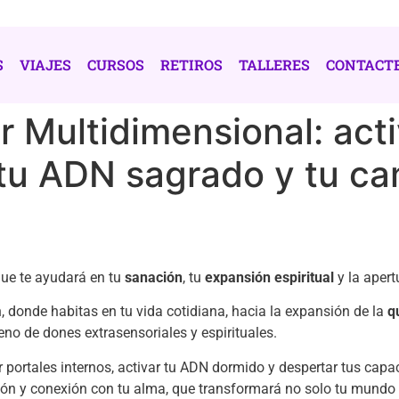
S
VIAJES
CURSOS
RETIROS
TALLERES
CONTACT
r Multidimensional: act
 tu ADN sagrado y tu ca
ue te ayudará en tu
sanación
, tu
expansión espiritual
y la apert
, donde habitas en tu vida cotidiana, hacia la expansión de la
q
leno de dones extrasensoriales y espirituales.
 portales internos, activar tu ADN dormido y despertar tus ca
ión y conexión con tu alma, que transformará no solo tu mundo i