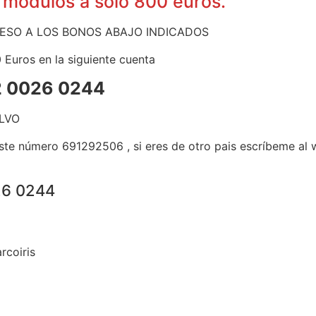
 módulos a solo 800 euros.
ACCESO A LOS BONOS ABAJO INDICADOS
Euros en la siguiente cuenta
2 0026 0244
ALVO
ste número 691292506 , si eres de otro pais escríbeme al
26 0244
rcoiris