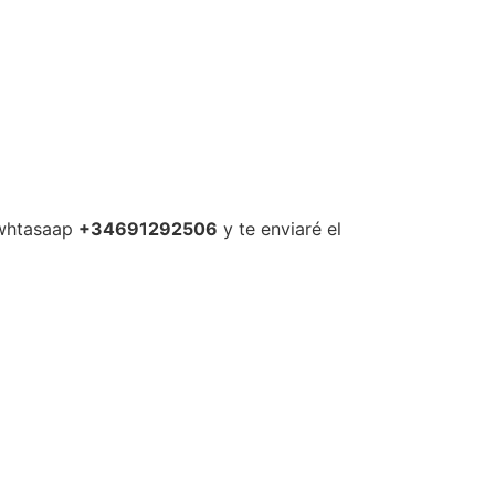
 whtasaap
+34691292506
y te enviaré el